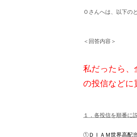
Ｏさんへは、以下の
＜回答内容＞
私だったら、
の投信などに
１．各投信を順番に
①
ＤＩＡＭ世界高配